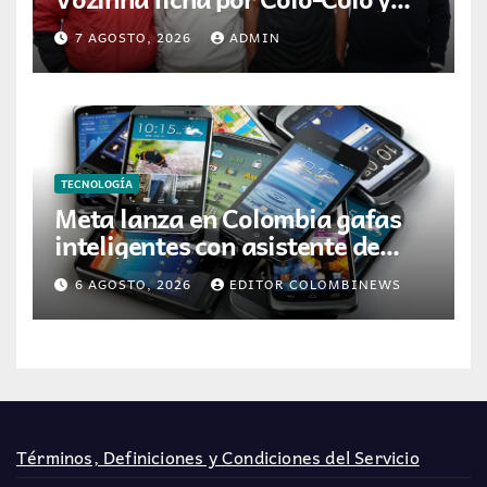
JETOUR respalda su nueva
7 AGOSTO, 2026
ADMIN
etapa
TECNOLOGÍA
Meta lanza en Colombia gafas
inteligentes con asistente de
inteligencia artificial
6 AGOSTO, 2026
EDITOR COLOMBINEWS
Términos, Definiciones y Condiciones del Servicio