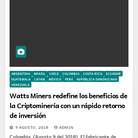
ARGENTINA
BRASIL
CHILE
COLOMBIA
COSTA RICA
ECUADOR
GUATEMALA
LATAM
MÉXICO
PERÚ
REPÚBLICA DOMINICANA
VENEZUELA
Watts Miners redefine los beneficios de
la Criptominería con un rápido retorno
de inversión
9 AGOSTO, 2018
ADMIN
Colombia, (Agosto 9 del 2018). El fabricante de