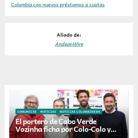
Colombia con nuevos préstamos a cuotas
Aliado de:
AndeanWire
COMUNICAE
NOTICIAS
NOTICIAS COLOMBINEWS
El portero de Cabo Verde
Vozinha ficha por Colo-Colo y
JETOUR respalda su nueva