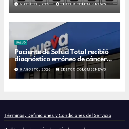
para la dispensación de
6 AGOSTO, 2026
EDITOR COLOMBINEWS
medicamentos en Colombia
SALUD
Paciente de Salud Total recibió
diagnóstico erróneo de cáncer
por resultados de otra persona
6 AGOSTO, 2026
EDITOR COLOMBINEWS
Términos, Definiciones y Condiciones del Servicio
Política de duración de artículos y enlaces