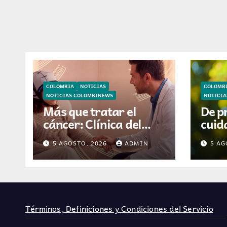
COLOMBIA
NOTICIAS
COLOMB
NOTICIAS COLOMBINEWS
NOTICI
Más que tratar el
De p
cáncer: Clínica del
cuida
Country incorpora
está
5 AGOSTO, 2026
ADMIN
5 AG
tecnología que ayuda
video
a preservar el cabello
hoga
y la confianza durante
la quimioterapia
Términos, Definiciones y Condiciones del Servicio