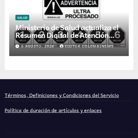
SALUD
Ministerio de Salud actualiza el
Resumen Digital de Atención
para la dispensación de
6 AGOSTO, 2026
EDITOR COLOMBINEWS
medicamentos en Colombia
Términos, Definiciones y Condiciones del Servicio
Política de duración de artículos y enlaces