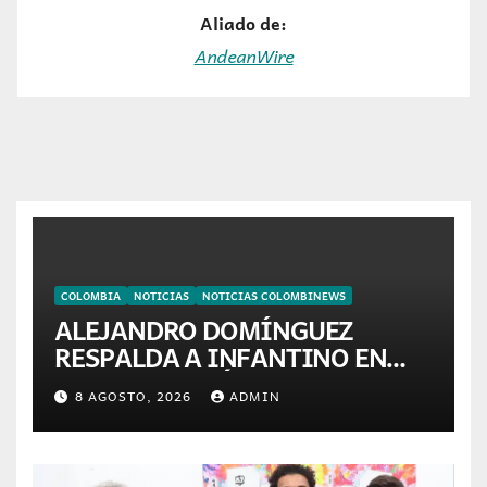
Aliado de:
AndeanWire
COLOMBIA
NOTICIAS
NOTICIAS COLOMBINEWS
ALEJANDRO DOMÍNGUEZ
RESPALDA A INFANTINO EN
CALI: «ES EL LÍDER DE LA
8 AGOSTO, 2026
ADMIN
TRANSFORMACIÓN DEL
FÚTBOL»