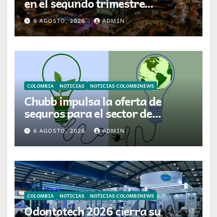
en el segundo trimestre
mientras avanza en su plan de
6 AGOSTO, 2026
ADMIN
crecimiento en Colombia
COLOMBIA
NOTICIAS
NOTICIAS COLOMBINEWS
Chubb impulsa la oferta de
seguros para el sector de
energías renovables en América
6 AGOSTO, 2026
ADMIN
Latina
COLOMBIA
NOTICIAS
NOTICIAS COLOMBINEWS
Odontotech 2026 cierra su