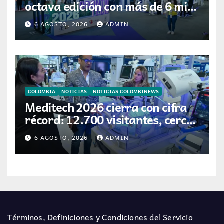
octava edición con más de 6 mil
visitantes
6 AGOSTO, 2026
ADMIN
COLOMBIA
NOTICIAS
NOTICIAS COLOMBINEWS
Meditech 2026 cierra con cifra
récord: 12.700 visitantes, cerca
de 300 expositores y 16 países
6 AGOSTO, 2026
ADMIN
participantes
Términos, Definiciones y Condiciones del Servicio