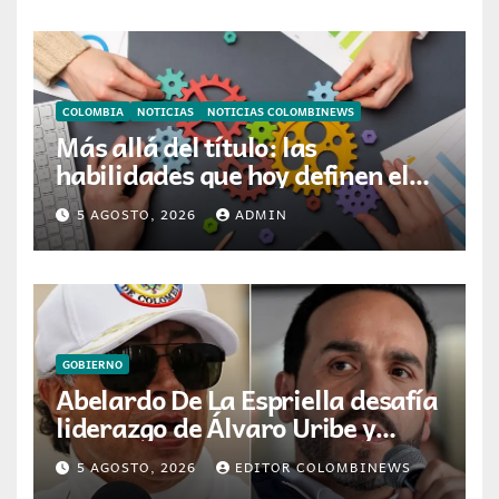
COLOMBIA
NOTICIAS
NOTICIAS COLOMBINEWS
Más allá del título: las
habilidades que hoy definen el
éxito profesional en Colombia
5 AGOSTO, 2026
ADMIN
GOBIERNO
Abelardo De La Espriella desafía
liderazgo de Álvaro Uribe y
Centro Democrático tras
5 AGOSTO, 2026
EDITOR COLOMBINEWS
victoria electoral