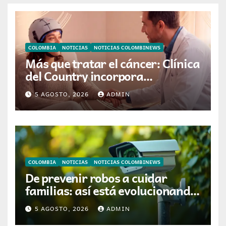
COLOMBIA
NOTICIAS
NOTICIAS COLOMBINEWS
Más que tratar el cáncer: Clínica
del Country incorpora
tecnología que ayuda a
5 AGOSTO, 2026
ADMIN
preservar el cabello y la
confianza durante la
quimioterapia
COLOMBIA
NOTICIAS
NOTICIAS COLOMBINEWS
De prevenir robos a cuidar
familias: así está evolucionando
la videovigilancia en los hogares
5 AGOSTO, 2026
ADMIN
colombianos