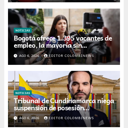
NOTICIAS
Bogotá ofrece 1.395 vacantes de
empleo, la mayoría sin
experiencia requerida
AGO 6, 2026
EDITOR COLOMBINEWS
NOTICIAS
Tribunal de Cundinamarca niega
suspensión de posesión
presidencial de Abelardo de la
AGO 6, 2026
EDITOR COLOMBINEWS
Espriella en Cali