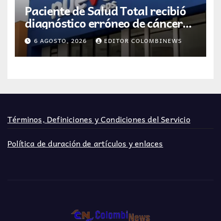
Paciente de Salud Total recibió
diagnóstico erróneo de cáncer
por resultados de otra persona
6 AGOSTO, 2026
EDITOR COLOMBINEWS
Términos, Definiciones y Condiciones del Servicio
Política de duración de artículos y enlaces