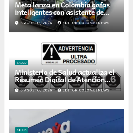
Meta lanza en Colombia gafas
inteligentes con asistente de
inteligencia artificial
6 AGOSTO, 2026
EDITOR COLOMBINEWS
SALUD
Ministerio de Salud actualiza el
Resumen Digital de Atención
para la dispensación de
6 AGOSTO, 2026
EDITOR COLOMBINEWS
medicamentos en Colombia
SALUD