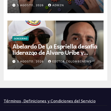
éxito profesional en Colombia
5 AGOSTO, 2026
ADMIN
GOBIERNO
Abelardo De La Espriella desafía
liderazgo de Álvaro Uribe y
Centro Democrático tras
5 AGOSTO, 2026
EDITOR COLOMBINEWS
victoria electoral
Términos, Definiciones y Condiciones del Servicio