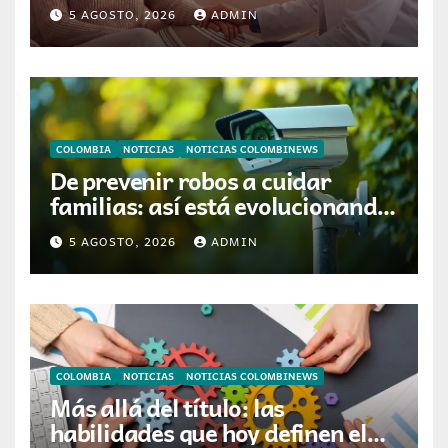
tecnología que ayuda a
5 AGOSTO, 2026
ADMIN
preservar el cabello y la
confianza durante la
quimioterapia
COLOMBIA
NOTICIAS
NOTICIAS COLOMBINEWS
De prevenir robos a cuidar
familias: así está evolucionando
la videovigilancia en los hogares
5 AGOSTO, 2026
ADMIN
colombianos
COLOMBIA
NOTICIAS
NOTICIAS COLOMBINEWS
Más allá del título: las
habilidades que hoy definen el