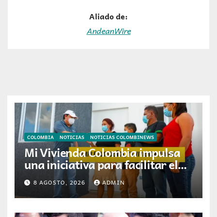
Aliado de:
AndeanWire
COLOMBIA
NOTICIAS
NOTICIAS COLOMBINEWS
Mi Vivienda Colombia impulsa
una iniciativa para facilitar el
acceso a la vivienda de familias
8 AGOSTO, 2026
ADMIN
colombianas