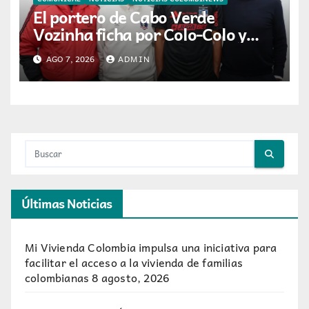
El portero de Cabo Verde
Vozinha ficha por Colo-Colo y
JETOUR respalda su nueva etapa
AGO 7, 2026
ADMIN
Últimas Noticias
Mi Vivienda Colombia impulsa una iniciativa para
facilitar el acceso a la vivienda de familias
colombianas
8 agosto, 2026