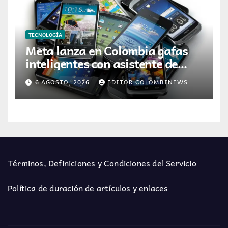
TECNOLOGÍA
Meta lanza en Colombia gafas
inteligentes con asistente de
inteligencia artificial
6 AGOSTO, 2026
EDITOR COLOMBINEWS
Términos, Definiciones y Condiciones del Servicio
Política de duración de artículos y enlaces