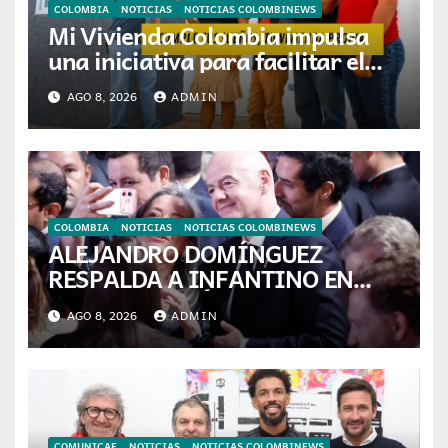
COLOMBIA
NOTICIAS
NOTICIAS COLOMBINEWS
Mi Vivienda Colombia impulsa
una iniciativa para facilitar el
acceso a la vivienda de familias
AGO 8, 2026
ADMIN
colombianas
COLOMBIA
NOTICIAS
NOTICIAS COLOMBINEWS
ALEJANDRO DOMÍNGUEZ
RESPALDA A INFANTINO EN
CALI: «ES EL LÍDER DE LA
AGO 8, 2026
ADMIN
TRANSFORMACIÓN DEL
FÚTBOL»
COMUNICAE
NOTICIAS
NOTICIAS COLOMBINEWS