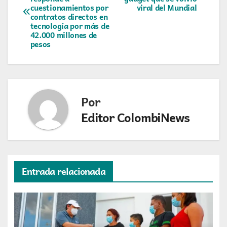
de
cuestionamientos por
viral del Mundial
contratos directos en
entradas
tecnología por más de
42.000 millones de
pesos
Por
Editor ColombiNews
Entrada relacionada