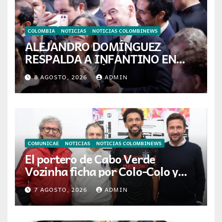
COLOMBIA
NOTICIAS
NOTICIAS COLOMBINEWS
ALEJANDRO DOMÍNGUEZ
RESPALDA A INFANTINO EN
CALI: «ES EL LÍDER DE LA
8 AGOSTO, 2026
ADMIN
TRANSFORMACIÓN DEL
FÚTBOL»
COMUNICAE
NOTICIAS
NOTICIAS COLOMBINEWS
El portero de Cabo Verde
Vozinha ficha por Colo-Colo y
JETOUR respalda su nueva
7 AGOSTO, 2026
ADMIN
etapa