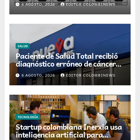
para la dispensación de
6 AGOSTO, 2026
EDITOR COLOMBINEWS
medicamentos en Colombia
SALUD
Paciente de Salud Total recibió
diagnóstico erróneo de cáncer
por resultados de otra persona
6 AGOSTO, 2026
EDITOR COLOMBINEWS
TECNOLOGÍA
Startup colombiana Inerxia usa
inteligencia artificial para