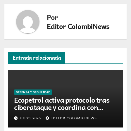
Por
Editor ColombiNews
Entrada relacionada
DEFENSA Y SEGURIDAD
Ecopetrol activa protocolo tras
ciberataque y coordina con
Fiscalía y MinTIC para retirar
JUL 29, 2026
EDITOR COLOMBINEWS
información filtrada