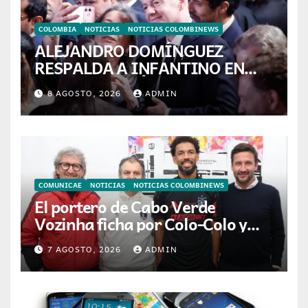
COLOMBIA
NOTICIAS
NOTICIAS COLOMBINEWS
ALEJANDRO DOMÍNGUEZ
RESPALDA A INFANTINO EN
CALI: «ES EL LÍDER DE LA
8 AGOSTO, 2026
ADMIN
TRANSFORMACIÓN DEL
FÚTBOL»
COMUNICAE
NOTICIAS
NOTICIAS COLOMBINEWS
El portero de Cabo Verde
Vozinha ficha por Colo-Colo y
JETOUR respalda su nueva
7 AGOSTO, 2026
ADMIN
etapa