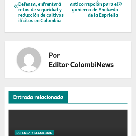
Defensa, enfrentará
anticorrupción para el
de
retos de seguridad y
gobierno de Abelardo
reducción de cultivos
de la Espriella
entradas
ilícitos en Colombia
Por
Editor ColombiNews
Entrada relacionada
DEFENSA Y SEGURIDAD