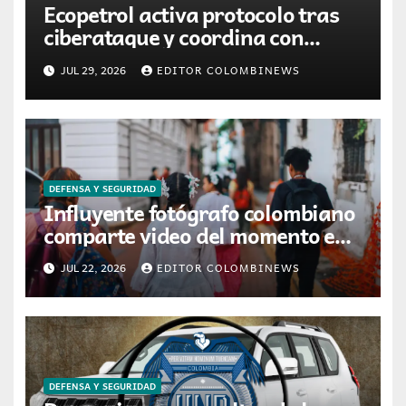
Ecopetrol activa protocolo tras
ciberataque y coordina con
Fiscalía y MinTIC para retirar
JUL 29, 2026
EDITOR COLOMBINEWS
información filtrada
DEFENSA Y SEGURIDAD
Influyente fotógrafo colombiano
comparte video del momento en
que fue víctima de robo en
JUL 22, 2026
EDITOR COLOMBINEWS
restaurante de Girardot
DEFENSA Y SEGURIDAD