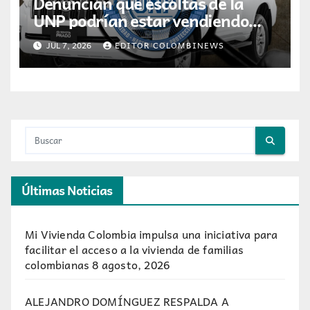
Denuncian que escoltas de la
UNP podrían estar vendiendo
información a grupos armados
JUL 7, 2026
EDITOR COLOMBINEWS
ilegales
Últimas Noticias
Mi Vivienda Colombia impulsa una iniciativa para
facilitar el acceso a la vivienda de familias
colombianas
8 agosto, 2026
ALEJANDRO DOMÍNGUEZ RESPALDA A