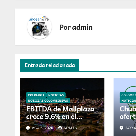
Por
admin
Entrada relacionada
COLOMBIA
NOTICIAS
COLOMBI
NOTICIAS COLOMBINEWS
NOTICIA
EBITDA de Mallplaza
Chub
crece 9,6% en el
ofer
segundo trimestre
para 
AGO 6, 2026
ADMIN
AGO 6
mientras avanza en
ener