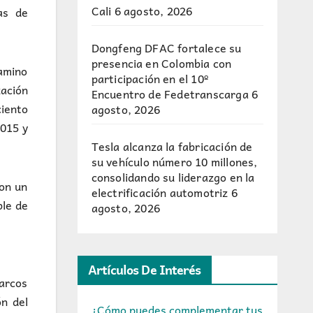
Cali
6 agosto, 2026
as de
Dongfeng DFAC fortalece su
presencia en Colombia con
camino
participación en el 10º
zación
Encuentro de Fedetranscarga
6
ciento
agosto, 2026
2015 y
Tesla alcanza la fabricación de
su vehículo número 10 millones,
consolidando su liderazgo en la
con un
electrificación automotriz
6
ble de
agosto, 2026
Artículos De Interés
barcos
n del
¿Cómo puedes complementar tus