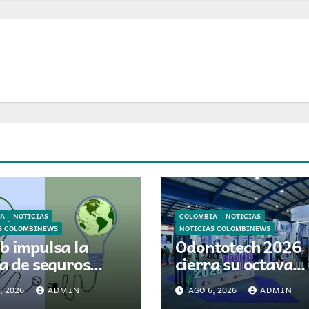
A
NOTICIAS
COLOMBIA
NOTICIAS
S COLOMBINEWS
NOTICIAS COLOMBINEWS
b impulsa la
Odontotech 2026
ta de seguros
cierra su octava
el sector de
edición con más d
, 2026
ADMIN
AGO 6, 2026
ADMIN
gías renovables
mil visitantes