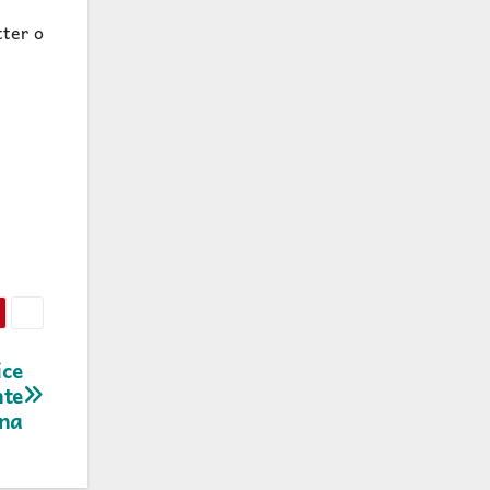
tter o
ice
nte
ina