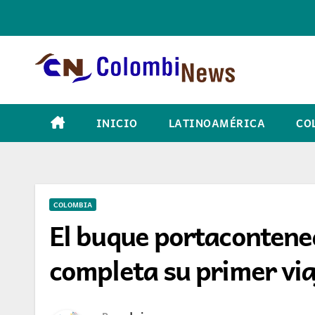
Skip
to
content
INICIO
LATINOAMÉRICA
CO
COLOMBIA
El buque portaconten
completa su primer via