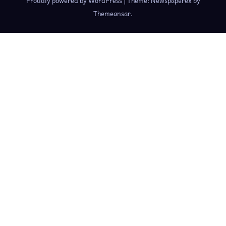
Proudly powered by WordPress
|
Theme: Newspaperex by
Themeansar
.