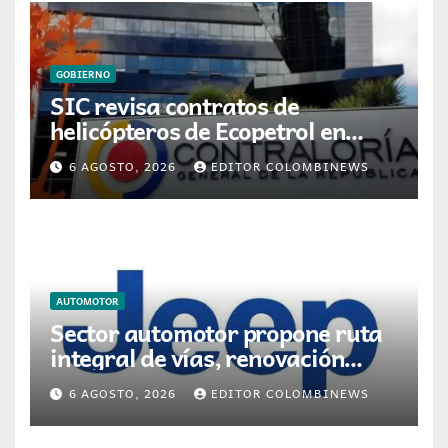
GOBIERNO
SIC revisa contratos de
helicópteros de Ecopetrol en
posible multa millonaria
6 AGOSTO, 2026
EDITOR COLOMBINEWS
AUTOMOTOR
Sector automotor propone ruta
integral de vías, renovación
vehicular y transición energética
6 AGOSTO, 2026
EDITOR COLOMBINEWS
para movilidad en Colombia