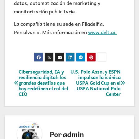
datos, automatización de marketing y
monitorización publicitaria.
La compañía tiene su sede en Filadelfia,
Pensilvania. Más información en
www.dvlt.ai.
Navegación
Ciberseguridad, IA y
U.S. Polo Assn. y ESPN
resiliencia digital: los
impulsan la icónica
grandes desafíos que
USPA Gold Cup en el
de
hoy redefinen el rol del
USPA National Polo
CIO
Center
entradas
Por
admin