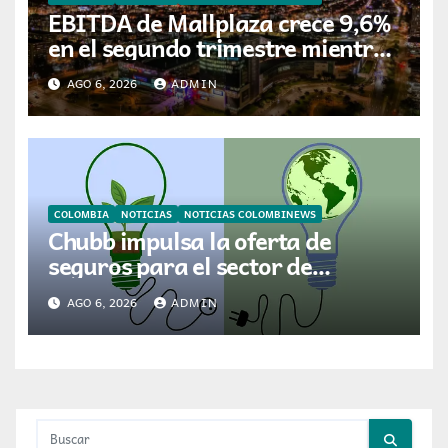
EBITDA de Mallplaza crece 9,6%
en el segundo trimestre mientras
avanza en su plan de crecimiento
AGO 6, 2026
ADMIN
en Colombia
COLOMBIA
NOTICIAS
NOTICIAS COLOMBINEWS
Chubb impulsa la oferta de
seguros para el sector de
energías renovables en América
AGO 6, 2026
ADMIN
Latina