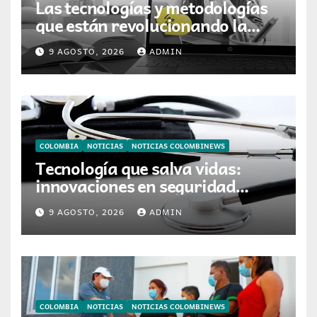
Las tecnologías y metodologías
que están revolucionando la
forma de enseñar y aprender en
9 AGOSTO, 2026
ADMIN
Colombia
COLOMBIA
NOTICIAS
NOTICIAS COLOMBINEWS
Tecnología que salva vidas:
innovaciones en seguridad
laboral se toman ESS+
9 AGOSTO, 2026
ADMIN
COLOMBIA
NOTICIAS
NOTICIAS COLOMBINEWS