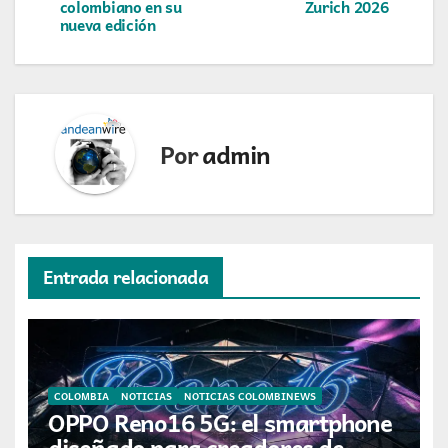
entradas
colombiano en su
Zurich 2026
nueva edición
Por
admin
Entrada relacionada
COLOMBIA
NOTICIAS
NOTICIAS COLOMBINEWS
OPPO Reno16 5G: el smartphone
diseñado para creadores de