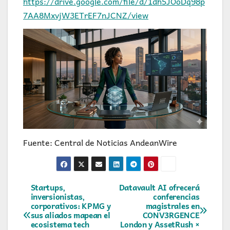
https://drive.google.com/file/d/1dh5JOoDq98p
7AA8MxvjW3ETrEF7nJCNZ/view
Fuente: Central de Noticias AndeanWire
Navegación
Startups,
Datavault AI ofrecerá
inversionistas,
conferencias
corporativos: KPMG y
magistrales en
de
sus aliados mapean el
CONV3RGENCE
ecosistema tech
London y AssetRush ×