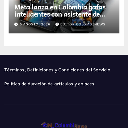
Meta lanza en Colombia gafas
inteligentes con asistente de
inteligencia artificial
6 AGOSTO, 2026
EDITOR COLOMBINEWS
Términos, Definiciones y Condiciones del Servicio
Política de duración de artículos y enlaces