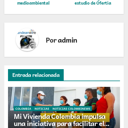
medioambiental
estudio de Ofertia
entradas
Por
admin
Entrada relacionada
COLOMBIA
NOTICIAS
NOTICIAS COLOMBINEWS
Mi Vivienda Colombia impulsa
una iniciativa para facilitar el