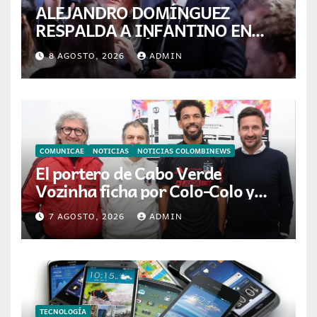
ALEJANDRO DOMÍNGUEZ
RESPALDA A INFANTINO EN
CALI: «ES EL LÍDER DE LA
8 AGOSTO, 2026
ADMIN
TRANSFORMACIÓN DEL
FÚTBOL»
COMUNICAE
NOTICIAS
NOTICIAS COLOMBINEWS
El portero de Cabo Verde
Vozinha ficha por Colo-Colo y
JETOUR respalda su nueva
7 AGOSTO, 2026
ADMIN
etapa
TECNOLOGÍA