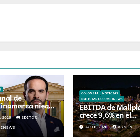
S
COLOMBIA
NOTICIAS
unal de
NOTICIAS COLOMBINEWS
inamarca niega
EBITDA de Mallpl
ensión de
crece 9,6% en el
, 2026
EDITOR
sión presidencial
segundo trimestr
belardo de la
AGO 6, 2026
ADMIN
BINEWS
mientras avanza 
ella en Cali
su plan de crecimi