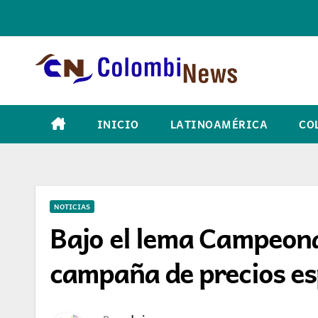
Skip
to
content
INICIO
LATINOAMÉRICA
CO
NOTICIAS
Bajo el lema Campeona
campaña de precios es