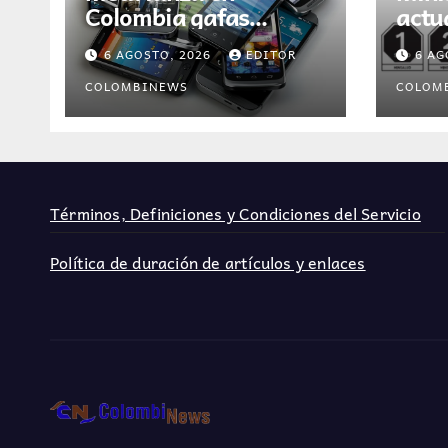
Colombia gafas
actu
inteligentes con
Digi
6 AGOSTO, 2026
EDITOR
6 AG
asistente de
para
inteligencia artificial
de m
COLOMBINEWS
COLOM
Colo
Términos, Definiciones y Condiciones del Servicio
Política de duración de artículos y enlaces