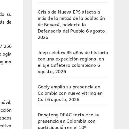
Crisis de Nueva EPS afecta a
do su
más de la mitad de la población
más de
de Boyacá, advierte la
Defensoría del Pueblo
6 agosto,
2026
o7 256
Jeep celebra 85 años de historia
ología
con una expedición regional en
inguna
el Eje Cafetero colombiano
6
agosto, 2026
Geely amplía su presencia en
Colombia con nueva vitrina en
Cali
6 agosto, 2026
móvil,
acción
Dongfeng DFAC fortalece su
ezados
presencia en Colombia con
rativo
participación en el 10º