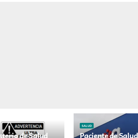
en Colombia
SALUD
sterio de Salud
Paciente de Salud