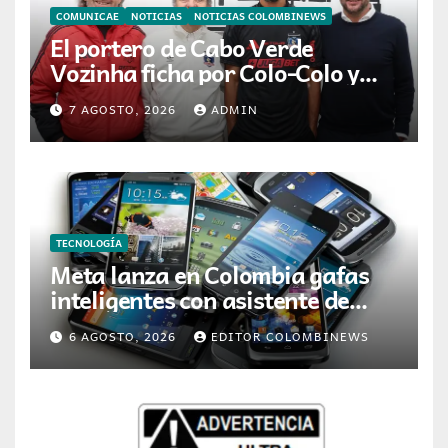
COMUNICAE
NOTICIAS
NOTICIAS COLOMBINEWS
El portero de Cabo Verde
Vozinha ficha por Colo-Colo y
JETOUR respalda su nueva
7 AGOSTO, 2026
ADMIN
etapa
TECNOLOGÍA
Meta lanza en Colombia gafas
inteligentes con asistente de
inteligencia artificial
6 AGOSTO, 2026
EDITOR COLOMBINEWS