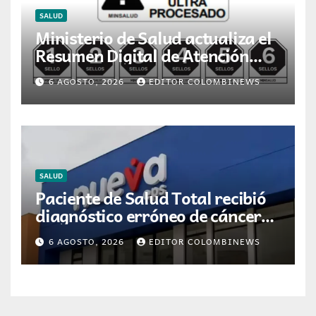
SALUD
Ministerio de Salud actualiza el
Resumen Digital de Atención
para la dispensación de
6 AGOSTO, 2026
EDITOR COLOMBINEWS
medicamentos en Colombia
SALUD
Paciente de Salud Total recibió
diagnóstico erróneo de cáncer
por resultados de otra persona
6 AGOSTO, 2026
EDITOR COLOMBINEWS