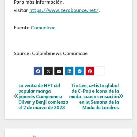
Para más información,
visitar
https://www.zerobounce.net/
.
Fuente
Comunicae
Source: Colombinews Comunicae
Navegación
La venta de NFT del
Tia Lee, artista global
popular manga
de C-Pop e icono de la
japonés Campeones:
moda, causa sensación
de
Oliver y Benji comienza
en la Semana de la
el 2 de marzo de 2023
Moda de Londres
entradas