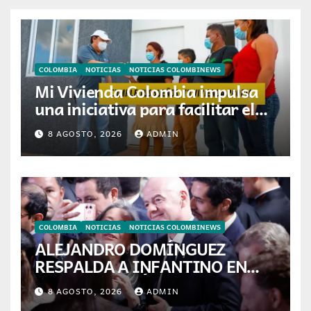
COLOMBIA
NOTICIAS
NOTICIAS COLOMBINEWS
Mi Vivienda Colombia impulsa
una iniciativa para facilitar el
acceso a la vivienda de familias
8 AGOSTO, 2026
ADMIN
colombianas
COLOMBIA
NOTICIAS
NOTICIAS COLOMBINEWS
ALEJANDRO DOMÍNGUEZ
RESPALDA A INFANTINO EN
CALI: «ES EL LÍDER DE LA
8 AGOSTO, 2026
ADMIN
TRANSFORMACIÓN DEL