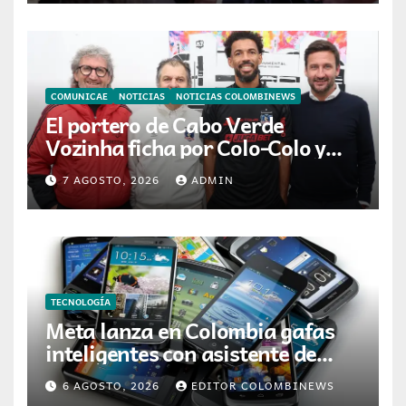
FÚTBOL»
COMUNICAE
NOTICIAS
NOTICIAS COLOMBINEWS
El portero de Cabo Verde
Vozinha ficha por Colo-Colo y
JETOUR respalda su nueva
7 AGOSTO, 2026
ADMIN
etapa
TECNOLOGÍA
Meta lanza en Colombia gafas
inteligentes con asistente de
inteligencia artificial
6 AGOSTO, 2026
EDITOR COLOMBINEWS