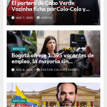
El portero de Cabo Verde
Vozinha ficha por Colo-Colo y
JETOUR respalda su nueva etapa
AGO 7, 2026
ADMIN
NOTICIAS
Bogotá ofrece 1.395 vacantes de
empleo, la mayoría sin
experiencia requerida
AGO 6, 2026
EDITOR COLOMBINEWS
NOTICIAS