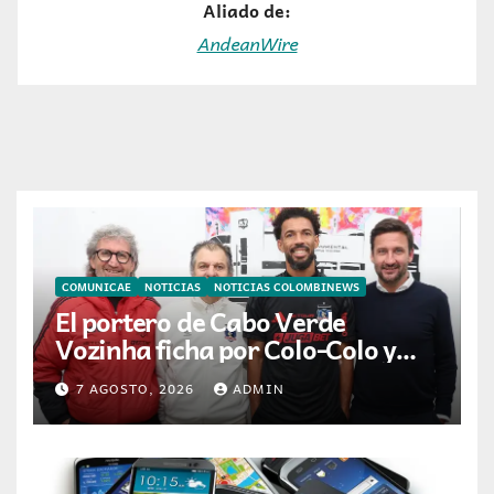
Aliado de:
AndeanWire
COMUNICAE
NOTICIAS
NOTICIAS COLOMBINEWS
El portero de Cabo Verde
Vozinha ficha por Colo-Colo y
JETOUR respalda su nueva
7 AGOSTO, 2026
ADMIN
etapa