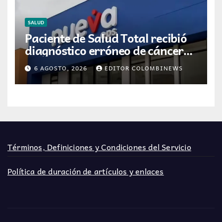
SALUD
Paciente de Salud Total recibió
diagnóstico erróneo de cáncer
por resultados de otra persona
6 AGOSTO, 2026
EDITOR COLOMBINEWS
Términos, Definiciones y Condiciones del Servicio
Política de duración de artículos y enlaces