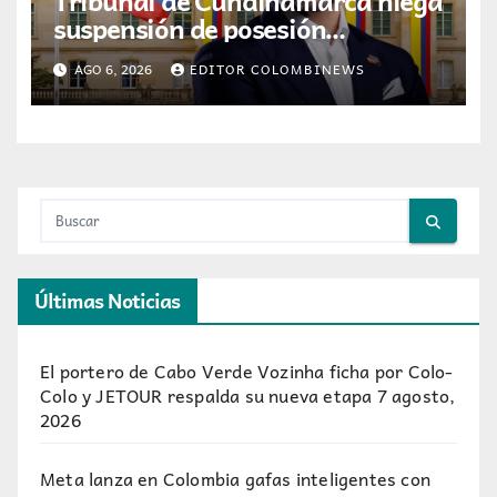
Tribunal de Cundinamarca niega
suspensión de posesión
presidencial de Abelardo de la
AGO 6, 2026
EDITOR COLOMBINEWS
Espriella en Cali
Últimas Noticias
El portero de Cabo Verde Vozinha ficha por Colo-
Colo y JETOUR respalda su nueva etapa
7 agosto,
2026
Meta lanza en Colombia gafas inteligentes con