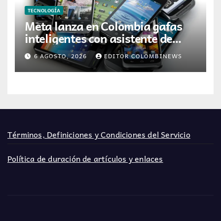
TECNOLOGÍA
Meta lanza en Colombia gafas
inteligentes con asistente de
inteligencia artificial
6 AGOSTO, 2026
EDITOR COLOMBINEWS
Términos, Definiciones y Condiciones del Servicio
Política de duración de artículos y enlaces