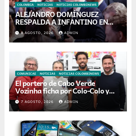
COLOMBIA
NOTICIAS
NOTICIAS COLOMBINEWS
ALEJANDRO DOMÍNGUEZ
RESPALDA A INFANTINO EN
CALI: «ES EL LÍDER DE LA
8 AGOSTO, 2026
ADMIN
TRANSFORMACIÓN DEL
FÚTBOL»
COMUNICAE
NOTICIAS
NOTICIAS COLOMBINEWS
El portero de Cabo Verde
Vozinha ficha por Colo-Colo y
JETOUR respalda su nueva
7 AGOSTO, 2026
ADMIN
etapa