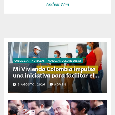
AndeanWire
COLOMBIA
NOTICIAS
NOTICIAS COLOMBINEWS
Mi Vivienda Colombia impulsa
una iniciativa para facilitar el
acceso a la vivienda de familias
8 AGOSTO, 2026
ADMIN
colombianas