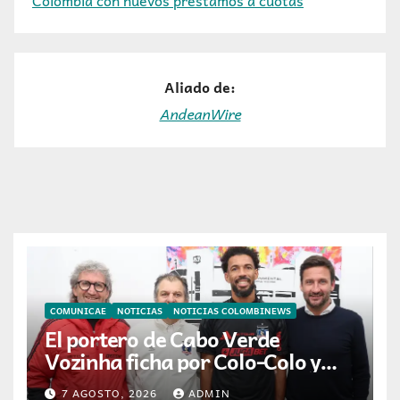
Aliado de:
AndeanWire
COMUNICAE
NOTICIAS
NOTICIAS COLOMBINEWS
El portero de Cabo Verde
Vozinha ficha por Colo-Colo y
JETOUR respalda su nueva
7 AGOSTO, 2026
ADMIN