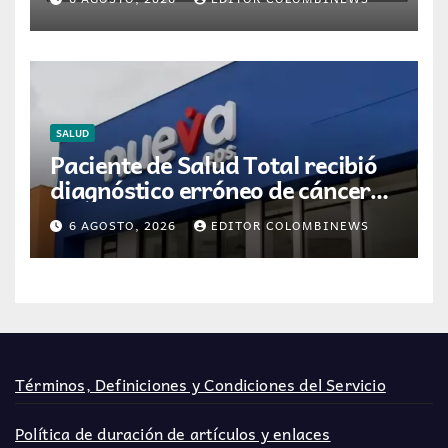
medicamentos en Colombia
SALUD
Paciente de Salud Total recibió
diagnóstico erróneo de cáncer
por resultados de otra persona
6 AGOSTO, 2026
EDITOR COLOMBINEWS
Términos, Definiciones y Condiciones del Servicio
Política de duración de artículos y enlaces