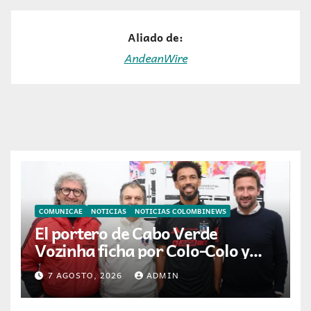
Aliado de:
AndeanWire
COMUNICAE
NOTICIAS
NOTICIAS COLOMBINEWS
El portero de Cabo Verde
Vozinha ficha por Colo-Colo y
JETOUR respalda su nueva
7 AGOSTO, 2026
ADMIN
etapa