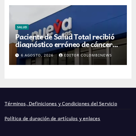
SALUD
Paciente de Salud Total recibió
diagnóstico erróneo de cáncer
por resultados de otra persona
6 AGOSTO, 2026
EDITOR COLOMBINEWS
Términos, Definiciones y Condiciones del Servicio
Política de duración de artículos y enlaces