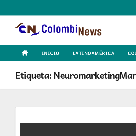
Skip
to
content
INICIO
LATINOAMÉRICA
CO
Etiqueta:
NeuromarketingMan