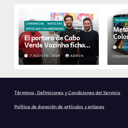
TECNOL
COMUNICAE
NOTICIAS
Meta
NOTICIAS COLOMBINEWS
Colo
El portero de Cabo
inte
Verde Vozinha ficha
6 AG
asis
por Colo-Colo y
intel
7 AGOSTO, 2026
ADMIN
COLOM
JETOUR respalda su
nueva etapa
Términos, Definiciones y Condiciones del Servicio
Política de duración de artículos y enlaces