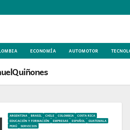
LOMBIA
ECONOMÍA
AUTOMOTOR
TECNOL
uelQuiñones
ARGENTINA
BRASIL
CHILE
COLOMBIA
COSTA RICA
EDUCACIÓN Y FORMACIÓN
EMPRESAS
ESPAÑOL
GUATEMALA
PERÚ
SERVICIOS