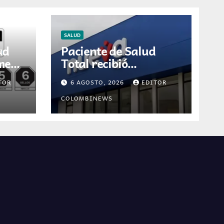
SALUD
ud
Paciente de Salud
umen
Total recibió
ón
diagnóstico erróneo
TOR
6 AGOSTO, 2026
EDITOR
ión
de cáncer por
 en
resultados de otra
COLOMBINEWS
persona