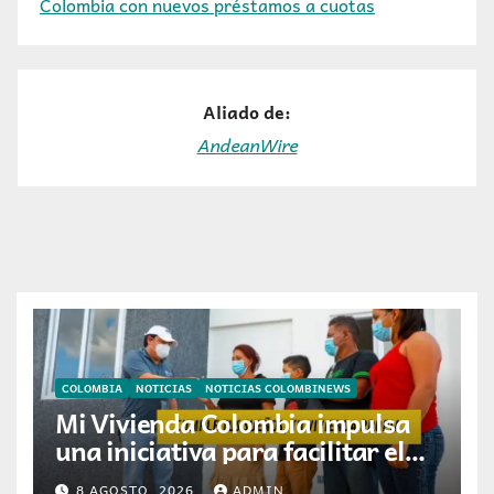
Colombia con nuevos préstamos a cuotas
Aliado de:
AndeanWire
COLOMBIA
NOTICIAS
NOTICIAS COLOMBINEWS
Mi Vivienda Colombia impulsa
una iniciativa para facilitar el
acceso a la vivienda de familias
8 AGOSTO, 2026
ADMIN