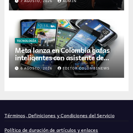
7 AGOSTO, 2026
ADMIN
etapa
TECNOLOGÍA
Meta lanza en Colombia gafas
inteligentes con asistente de
inteligencia artificial
6 AGOSTO, 2026
EDITOR COLOMBINEWS
Términos, Definiciones y Condiciones del Servicio
Política de duración de artículos y enlaces