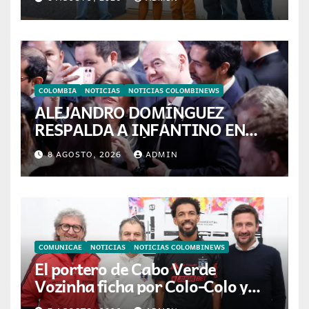
colombianas
COLOMBIA
NOTICIAS
NOTICIAS COLOMBINEWS
ALEJANDRO DOMÍNGUEZ
RESPALDA A INFANTINO EN
CALI: «ES EL LÍDER DE LA
8 AGOSTO, 2026
ADMIN
TRANSFORMACIÓN DEL
FÚTBOL»
COMUNICAE
NOTICIAS
NOTICIAS COLOMBINEWS
El portero de Cabo Verde
Vozinha ficha por Colo-Colo y
JETOUR respalda su nueva