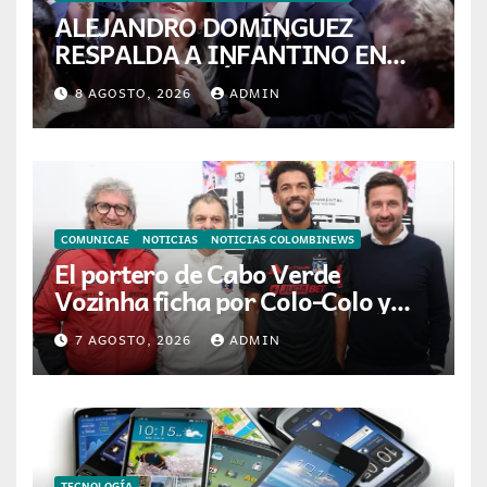
ALEJANDRO DOMÍNGUEZ
RESPALDA A INFANTINO EN
CALI: «ES EL LÍDER DE LA
8 AGOSTO, 2026
ADMIN
TRANSFORMACIÓN DEL
FÚTBOL»
COMUNICAE
NOTICIAS
NOTICIAS COLOMBINEWS
El portero de Cabo Verde
Vozinha ficha por Colo-Colo y
JETOUR respalda su nueva
7 AGOSTO, 2026
ADMIN
etapa
TECNOLOGÍA