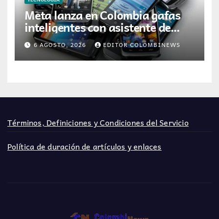
Meta lanza en Colombia gafas
inteligentes con asistente de
inteligencia artificial
6 AGOSTO, 2026
EDITOR COLOMBINEWS
Términos, Definiciones y Condiciones del Servicio
Política de duración de artículos y enlaces