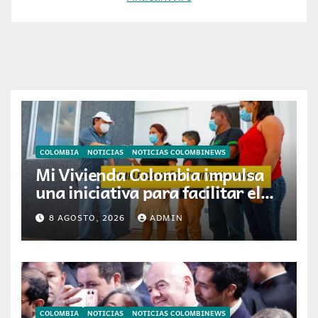
COLOMBIA
NOTICIAS
NOTICIAS COLOMBINEWS
Mi Vivienda Colombia impulsa
una iniciativa para facilitar el
acceso a la vivienda de familias
8 AGOSTO, 2026
ADMIN
colombianas
COLOMBIA
NOTICIAS
NOTICIAS COLOMBINEWS