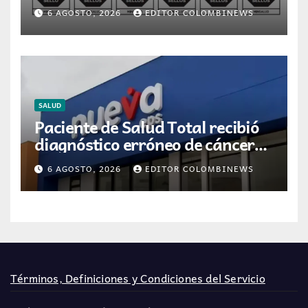
para la dispensación de
6 AGOSTO, 2026
EDITOR COLOMBINEWS
medicamentos en Colombia
SALUD
Paciente de Salud Total recibió
diagnóstico erróneo de cáncer
por resultados de otra persona
6 AGOSTO, 2026
EDITOR COLOMBINEWS
Términos, Definiciones y Condiciones del Servicio