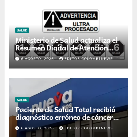
SALUD
Ministerio de Salud actualiza el
Resumen Digital de Atención
para la dispensación de
6 AGOSTO, 2026
EDITOR COLOMBINEWS
medicamentos en Colombia
SALUD
Paciente de Salud Total recibió
diagnóstico erróneo de cáncer
por resultados de otra persona
6 AGOSTO, 2026
EDITOR COLOMBINEWS