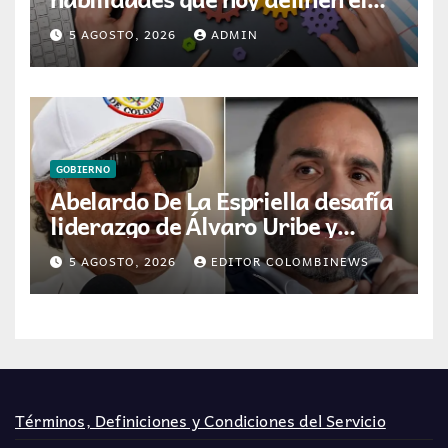
éxito profesional en Colombia
5 AGOSTO, 2026
ADMIN
GOBIERNO
Abelardo De La Espriella desafía
liderazgo de Álvaro Uribe y
Centro Democrático tras
5 AGOSTO, 2026
EDITOR COLOMBINEWS
victoria electoral
Términos, Definiciones y Condiciones del Servicio