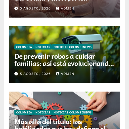
tecnología que ayuda a
5 AGOSTO, 2026
ADMIN
preservar el cabello y la
confianza durante la
quimioterapia
COLOMBIA
NOTICIAS
NOTICIAS COLOMBINEWS
De prevenir robos a cuidar
familias: así está evolucionando
la videovigilancia en los hogares
5 AGOSTO, 2026
ADMIN
colombianos
COLOMBIA
NOTICIAS
NOTICIAS COLOMBINEWS
Más allá del título: las
habilidades que hoy definen el