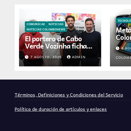
TECNOL
COMUNICAE
NOTICIAS
Meta
NOTICIAS COLOMBINEWS
Colo
El portero de Cabo
inte
Verde Vozinha ficha
6 AG
asis
por Colo-Colo y
intel
7 AGOSTO, 2026
ADMIN
COLOM
JETOUR respalda su
nueva etapa
Términos, Definiciones y Condiciones del Servicio
Política de duración de artículos y enlaces