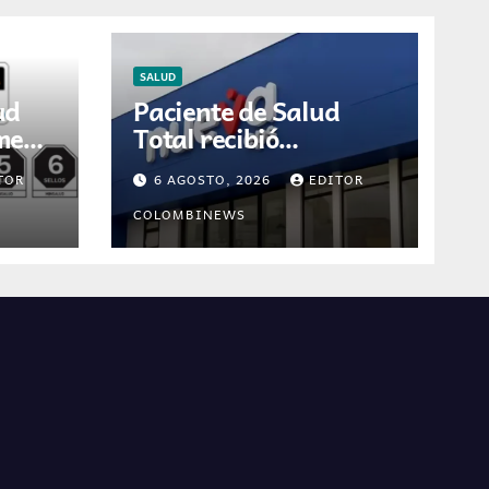
SALUD
ud
Paciente de Salud
umen
Total recibió
ón
diagnóstico erróneo
TOR
6 AGOSTO, 2026
EDITOR
ión
de cáncer por
 en
resultados de otra
COLOMBINEWS
persona