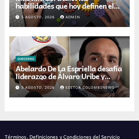
habilidades que hoy definen el
éxito profesional en Colombia
5 AGOSTO, 2026
ADMIN
GOBIERNO
Abelardo De La Espriella desafía
liderazgo de Álvaro Uribe y
Centro Democrático tras
5 AGOSTO, 2026
EDITOR COLOMBINEWS
victoria electoral
Términos, Definiciones y Condiciones del Servicio