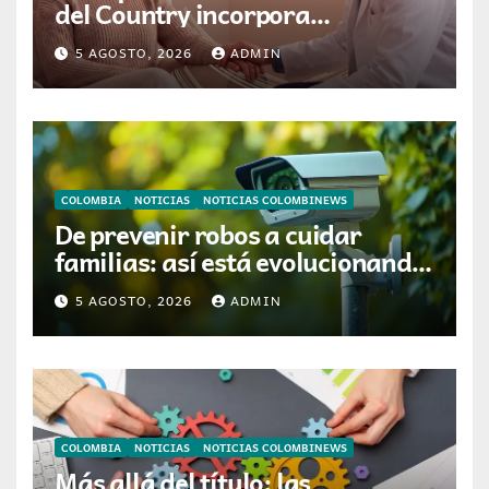
del Country incorpora
tecnología que ayuda a
5 AGOSTO, 2026
ADMIN
preservar el cabello y la
confianza durante la
quimioterapia
COLOMBIA
NOTICIAS
NOTICIAS COLOMBINEWS
De prevenir robos a cuidar
familias: así está evolucionando
la videovigilancia en los hogares
5 AGOSTO, 2026
ADMIN
colombianos
COLOMBIA
NOTICIAS
NOTICIAS COLOMBINEWS
Más allá del título: las