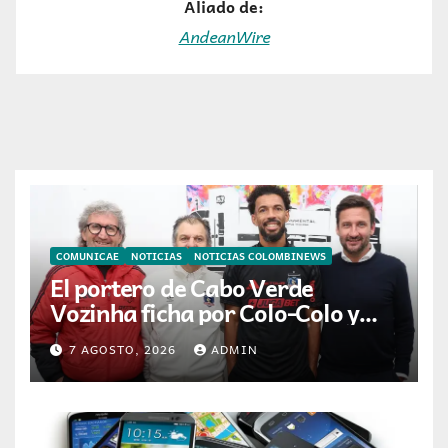
Aliado de:
AndeanWire
COMUNICAE
NOTICIAS
NOTICIAS COLOMBINEWS
El portero de Cabo Verde
Vozinha ficha por Colo-Colo y
JETOUR respalda su nueva
7 AGOSTO, 2026
ADMIN
etapa