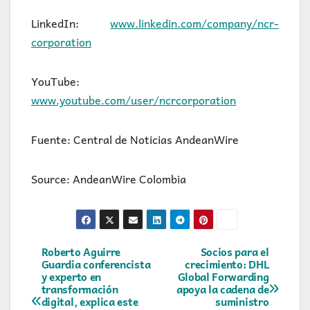
LinkedIn:
www.linkedin.com/company/ncr-
corporation
YouTube:
www.youtube.com/user/ncrcorporation
Fuente: Central de Noticias AndeanWire
Source: AndeanWire Colombia
Navegación
Roberto Aguirre
Socios para el
Guardia conferencista
crecimiento: DHL
y experto en
Global Forwarding
de
transformación
apoya la cadena de
digital, explica este
suministro