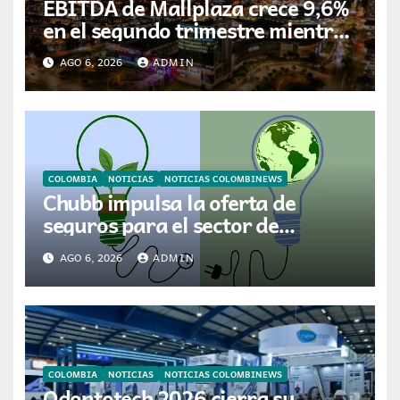
EBITDA de Mallplaza crece 9,6%
en el segundo trimestre mientras
avanza en su plan de crecimiento
AGO 6, 2026
ADMIN
en Colombia
COLOMBIA
NOTICIAS
NOTICIAS COLOMBINEWS
Chubb impulsa la oferta de
seguros para el sector de
energías renovables en América
AGO 6, 2026
ADMIN
Latina
COLOMBIA
NOTICIAS
NOTICIAS COLOMBINEWS
Odontotech 2026 cierra su