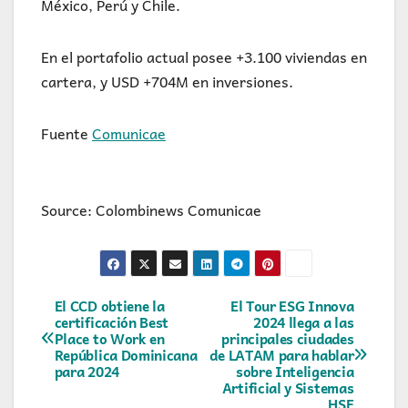
México, Perú y Chile.
En el portafolio actual posee +3.100 viviendas en
cartera, y USD +704M en inversiones.
Fuente
Comunicae
Source: Colombinews Comunicae
Navegación
El CCD obtiene la
El Tour ESG Innova
certificación Best
2024 llega a las
Place to Work en
principales ciudades
de
República Dominicana
de LATAM para hablar
para 2024
sobre Inteligencia
entradas
Artificial y Sistemas
HSE