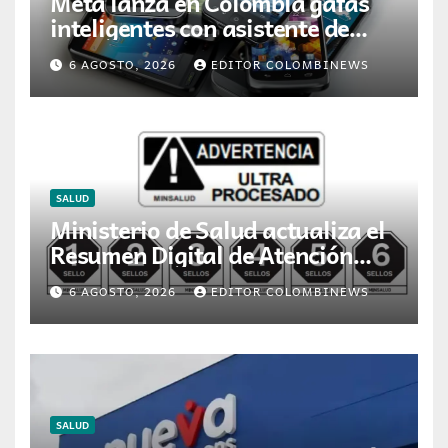
Meta lanza en Colombia gafas
inteligentes con asistente de
inteligencia artificial
6 AGOSTO, 2026
EDITOR COLOMBINEWS
SALUD
Ministerio de Salud actualiza el
Resumen Digital de Atención
para la dispensación de
6 AGOSTO, 2026
EDITOR COLOMBINEWS
medicamentos en Colombia
SALUD