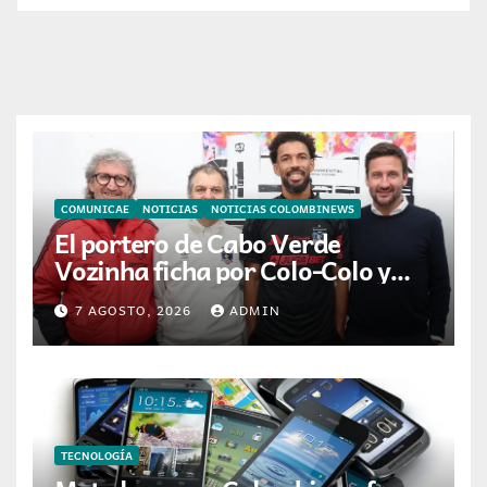
COMUNICAE
NOTICIAS
NOTICIAS COLOMBINEWS
El portero de Cabo Verde
Vozinha ficha por Colo-Colo y
JETOUR respalda su nueva
7 AGOSTO, 2026
ADMIN
etapa
TECNOLOGÍA