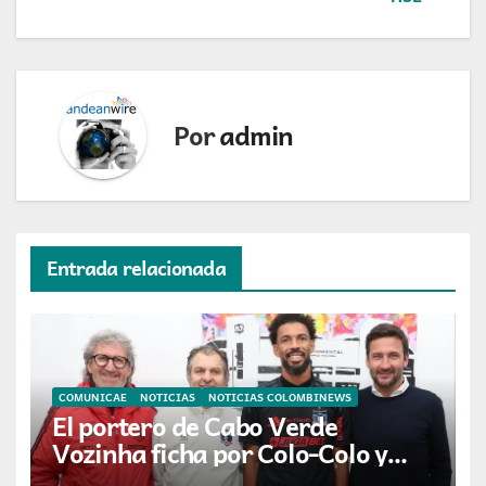
Por
admin
Entrada relacionada
COMUNICAE
NOTICIAS
NOTICIAS COLOMBINEWS
El portero de Cabo Verde
Vozinha ficha por Colo-Colo y
JETOUR respalda su nueva etapa