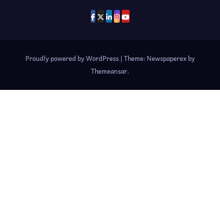
Proudly powered by WordPress
|
Theme: Newspaperex by
Themeansar
.