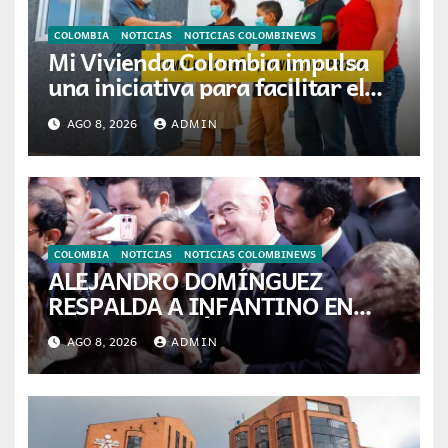
COLOMBIA
NOTICIAS
NOTICIAS COLOMBINEWS
Mi Vivienda Colombia impulsa
una iniciativa para facilitar el
acceso a la vivienda de familias
AGO 8, 2026
ADMIN
colombianas
COLOMBIA
NOTICIAS
NOTICIAS COLOMBINEWS
ALEJANDRO DOMÍNGUEZ
RESPALDA A INFANTINO EN
CALI: «ES EL LÍDER DE LA
AGO 8, 2026
ADMIN
TRANSFORMACIÓN DEL
FÚTBOL»