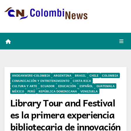
Skip
to
content
ANDEANWIRE-COLOMBIA
ARGENTINA
BRASIL
CHILE
COLOMBIA
COMUNICACIÓN Y ENTRETENIMIENTO
COSTA RICA
CULTURA Y ARTE
ECUADOR
EDUCACIÓN
ESPAÑOL
GUATEMALA
MÉXICO
PERÚ
REPÚBLICA DOMINICANA
VENEZUELA
Library Tour and Festival
es la primera experiencia
bibliotecaria de innovación