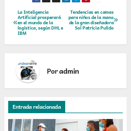
Navegación
La Inteligencia
Tendencias en camas
Artificial prosperará
para niños de la mano
en el mundo de la
de la gran diseñadora
de
logística, según DHL e
Sol Patricia Pulido
IBM
entradas
Por
admin
Entrada relacionada