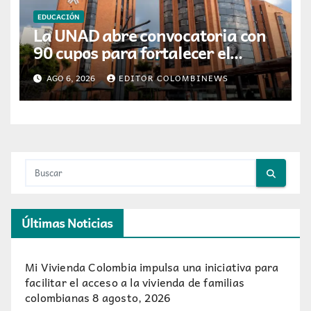
EDUCACIÓN
La UNAD abre convocatoria con
90 cupos para fortalecer el
emprendimiento y la innovación
AGO 6, 2026
EDITOR COLOMBINEWS
en toda Colombia
Últimas Noticias
Mi Vivienda Colombia impulsa una iniciativa para
facilitar el acceso a la vivienda de familias
colombianas
8 agosto, 2026