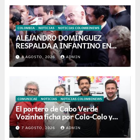
COLOMBIA
NOTICIAS
NOTICIAS COLOMBINEWS
ALEJANDRO DOMÍNGUEZ
RESPALDA A INFANTINO EN
CALI: «ES EL LÍDER DE LA
8 AGOSTO, 2026
ADMIN
TRANSFORMACIÓN DEL
FÚTBOL»
COMUNICAE
NOTICIAS
NOTICIAS COLOMBINEWS
El portero de Cabo Verde
Vozinha ficha por Colo-Colo y
JETOUR respalda su nueva
7 AGOSTO, 2026
ADMIN
etapa