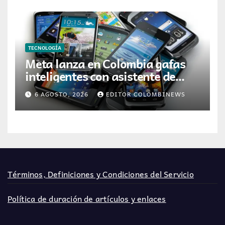
TECNOLOGÍA
Meta lanza en Colombia gafas
inteligentes con asistente de
inteligencia artificial
6 AGOSTO, 2026
EDITOR COLOMBINEWS
Términos, Definiciones y Condiciones del Servicio
Política de duración de artículos y enlaces