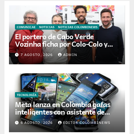
COMUNICAE
NOTICIAS
NOTICIAS COLOMBINEWS
El portero de Cabo Verde
Vozinha ficha por Colo-Colo y
JETOUR respalda su nueva
7 AGOSTO, 2026
ADMIN
etapa
TECNOLOGÍA
Meta lanza en Colombia gafas
inteligentes con asistente de
inteligencia artificial
6 AGOSTO, 2026
EDITOR COLOMBINEWS