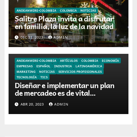
ANDEANWIRE-COLOMBIA
COLOMBIA
NOTICIAS
Salitre Plaza invita a disfrutar
en familia, la luz de la navidad
DIC 11, 2023
ADMIN
ANDEANWIRE-COLOMBIA
ARTÍCULOS
COLOMBIA
ECONOMÍA
EMPRESAS
ESPAÑOL
INDUSTRIA
LATINOAMÉRICA
MARKETING
NOTICIAS
SERVICIOS PROFESIONALES
TECNOLOGÍA
TICS
Diseñar e implementar un plan
de mercadeo es de vital
importancia para una PYME en
ABR 20, 2023
ADMIN
Colombia.