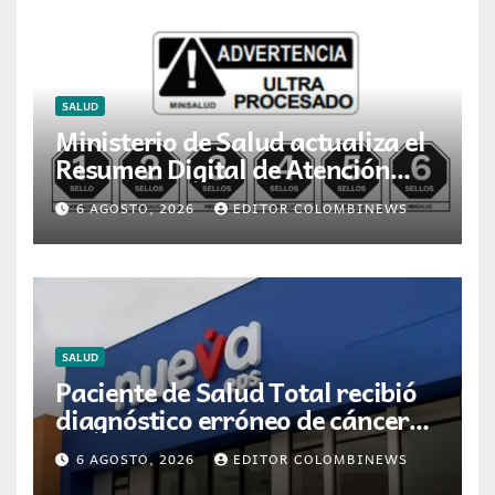
SALUD
Ministerio de Salud actualiza el
Resumen Digital de Atención
para la dispensación de
6 AGOSTO, 2026
EDITOR COLOMBINEWS
medicamentos en Colombia
SALUD
Paciente de Salud Total recibió
diagnóstico erróneo de cáncer
por resultados de otra persona
6 AGOSTO, 2026
EDITOR COLOMBINEWS