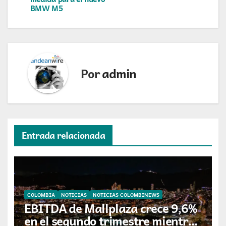
entradas
BMW M5
Por
admin
Entrada relacionada
COLOMBIA
NOTICIAS
NOTICIAS COLOMBINEWS
EBITDA de Mallplaza crece 9,6%
en el segundo trimestre mientras