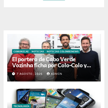
COMUNICAE
NOTICIAS
NOTICIAS COLOMBINEWS
El portero de Cabo Verde
Vozinha ficha por Colo-Colo y
JETOUR respalda su nueva
7 AGOSTO, 2026
ADMIN
etapa
TECNOLOGÍA