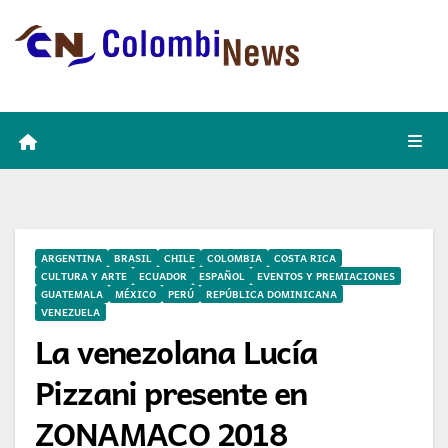
Skip
to
content
ARGENTINA
BRASIL
CHILE
COLOMBIA
COSTA RICA
CULTURA Y ARTE
ECUADOR
ESPAÑOL
EVENTOS Y PREMIACIONES
GUATEMALA
MÉXICO
PERÚ
REPÚBLICA DOMINICANA
VENEZUELA
La venezolana Lucía
Pizzani presente en
ZONAMACO 2018