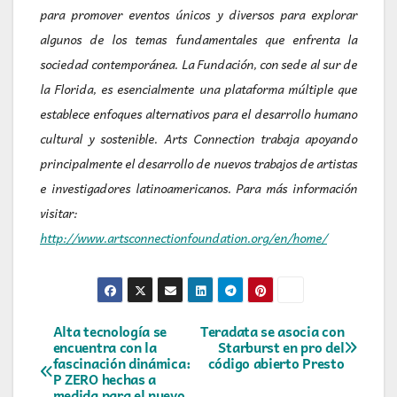
para promover eventos únicos y diversos para explorar
algunos de los temas fundamentales que enfrenta la
sociedad contemporánea. La Fundación, con sede al sur de
la Florida, es esencialmente una plataforma múltiple que
establece enfoques alternativos para el desarrollo humano
cultural y sostenible. Arts Connection trabaja apoyando
principalmente el desarrollo de nuevos trabajos de artistas
e investigadores latinoamericanos. Para más información
visitar:
http://www.artsconnectionfoundation.org/en/home/
Navegación
Alta tecnología se
Teradata se asocia con
encuentra con la
Starburst en pro del
fascinación dinámica:
código abierto Presto
de
P ZERO hechas a
medida para el nuevo