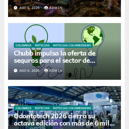
avanza en su plan de crecimiento
AGO 6, 2026
ADMIN
en Colombia
COLOMBIA
NOTICIAS
NOTICIAS COLOMBINEWS
Chubb impulsa la oferta de
seguros para el sector de
energías renovables en América
AGO 6, 2026
ADMIN
Latina
COLOMBIA
NOTICIAS
NOTICIAS COLOMBINEWS
Odontotech 2026 cierra su
octava edición con más de 6 mil