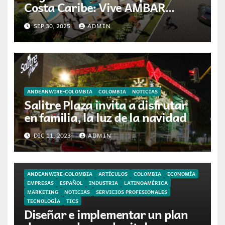
Costa Caribe: Vive AMBAR
entrega Cañaguates de
SEP 30, 2025
ADMIN
Valleyville en el Cesar
ANDEANWIRE-COLOMBIA
COLOMBIA
NOTICIAS
Salitre Plaza invita a disfrutar
en familia, la luz de la navidad
DIC 11, 2023
ADMIN
ANDEANWIRE-COLOMBIA
ARTÍCULOS
COLOMBIA
ECONOMÍA
EMPRESAS
ESPAÑOL
INDUSTRIA
LATINOAMÉRICA
MARKETING
NOTICIAS
SERVICIOS PROFESIONALES
TECNOLOGÍA
TICS
Diseñar e implementar un plan