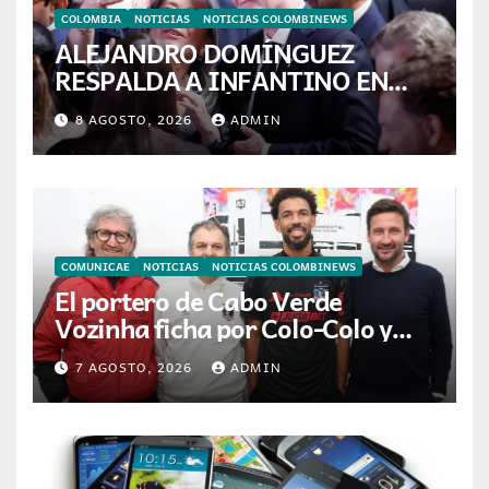
COLOMBIA
NOTICIAS
NOTICIAS COLOMBINEWS
ALEJANDRO DOMÍNGUEZ
RESPALDA A INFANTINO EN
CALI: «ES EL LÍDER DE LA
8 AGOSTO, 2026
ADMIN
TRANSFORMACIÓN DEL
FÚTBOL»
COMUNICAE
NOTICIAS
NOTICIAS COLOMBINEWS
El portero de Cabo Verde
Vozinha ficha por Colo-Colo y
JETOUR respalda su nueva
7 AGOSTO, 2026
ADMIN
etapa