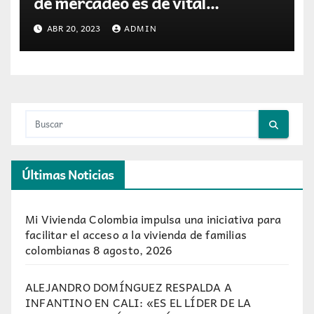
de mercadeo es de vital
importancia para una PYME en
ABR 20, 2023
ADMIN
Colombia.
Últimas Noticias
Mi Vivienda Colombia impulsa una iniciativa para
facilitar el acceso a la vivienda de familias
colombianas
8 agosto, 2026
ALEJANDRO DOMÍNGUEZ RESPALDA A
INFANTINO EN CALI: «ES EL LÍDER DE LA