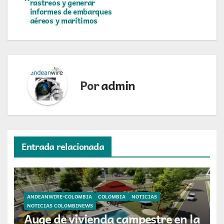
de
rastreos y generar
informes de embarques
entradas
aéreos y marítimos
Por
admin
Entrada relacionada
ANDEANWIRE-COLOMBIA
COLOMBIA
NOTICIAS
NOTICIAS COLOMBINEWS
Auge de vivienda campestre en la