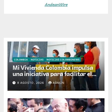
AndeanWire
COLOMBIA
NOTICIAS
NOTICIAS COLOMBINEWS
Mi Vivienda Colombia impulsa
una iniciativa para facilitar el
acceso a la vivienda de familias
8 AGOSTO, 2026
ADMIN
colombianas