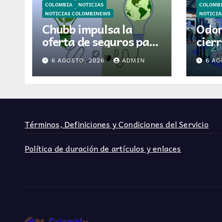
COLOMBIA
NOTICIAS
COLOMB
NOTICIAS COLOMBINEWS
NOTICI
Chubb impulsa la
Odon
oferta de seguros para
cier
el sector de energías
edic
6 AGOSTO, 2026
ADMIN
6 AG
renovables en
mil v
América Latina
Términos, Definiciones y Condiciones del Servicio
Política de duración de artículos y enlaces