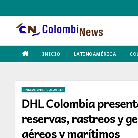
Skip
to
content
INICIO
LATINOAMÉRICA
CO
ANDEANWIRE-COLOMBIA
DHL Colombia presenta
reservas, rastreos y 
aéreos y marítimos