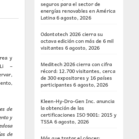
seguros para el sector de
energías renovables en América
Latina
6 agosto, 2026
Odontotech 2026 cierra su
octava edición con más de 6 mil
visitantes
6 agosto, 2026
rea y
Meditech 2026 cierra con cifra
HLi –
récord: 12.700 visitantes, cerca
ervar,
de 300 expositores y 16 países
ento,
participantes
6 agosto, 2026
Kleen-Hy-Dro-Gen Inc. anuncia
la obtención de las
tes de
certificaciones ISO 9001: 2015 y
ento y
TSSA
6 agosto, 2026
edosa
ías de
Más que tratar el cáncer: