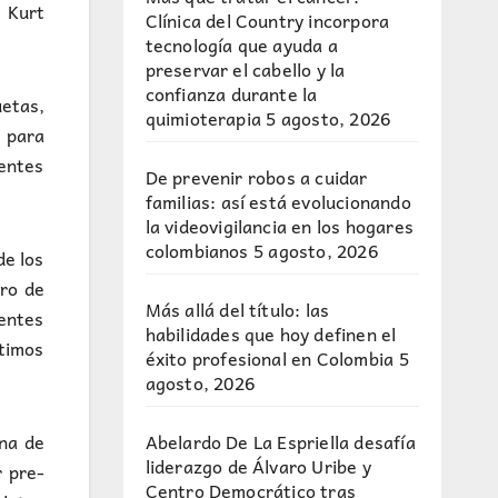
ó Kurt
Clínica del Country incorpora
tecnología que ayuda a
preservar el cabello y la
confianza durante la
uetas,
quimioterapia
5 agosto, 2026
s para
ientes
De prevenir robos a cuidar
familias: así está evolucionando
la videovigilancia en los hogares
colombianos
5 agosto, 2026
de los
ro de
Más allá del título: las
ientes
habilidades que hoy definen el
ltimos
éxito profesional en Colombia
5
agosto, 2026
Abelardo De La Espriella desafía
ena de
liderazgo de Álvaro Uribe y
r pre-
Centro Democrático tras