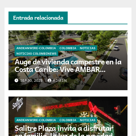
Entrada relacionada
ANDEANWIRE-COLOMBIA
COLOMBIA
NOTICIAS
NOTICIAS COLOMBINEWS
Auge de vivienda campestre en la
Costa Caribe: Vive AMBAR
entrega Cañaguates de
SEP 30, 2025
ADMIN
Valleyville en el Cesar
ANDEANWIRE-COLOMBIA
COLOMBIA
NOTICIAS
Salitre Plaza invita a disfrutar
en familia, la luz de la navidad