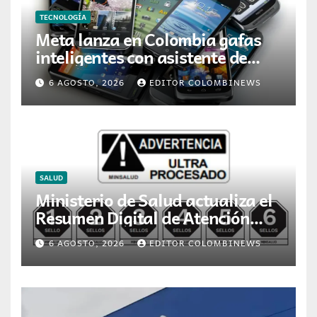
TECNOLOGÍA
Meta lanza en Colombia gafas
inteligentes con asistente de
inteligencia artificial
6 AGOSTO, 2026
EDITOR COLOMBINEWS
SALUD
Ministerio de Salud actualiza el
Resumen Digital de Atención
para la dispensación de
6 AGOSTO, 2026
EDITOR COLOMBINEWS
medicamentos en Colombia