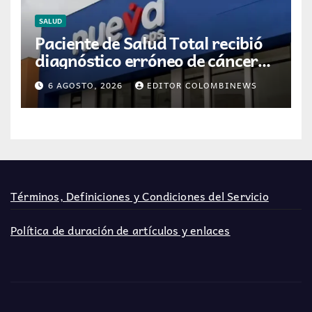
SALUD
Paciente de Salud Total recibió
diagnóstico erróneo de cáncer
por resultados de otra persona
6 AGOSTO, 2026
EDITOR COLOMBINEWS
Términos, Definiciones y Condiciones del Servicio
Política de duración de artículos y enlaces