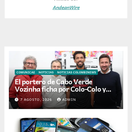
AndeanWire
COMUNICAE
NOTICIAS
NOTICIAS COLOMBINEWS
El portero de Cabo Verde
Vozinha ficha por Colo-Colo y
JETOUR respalda su nueva
7 AGOSTO, 2026
ADMIN
etapa