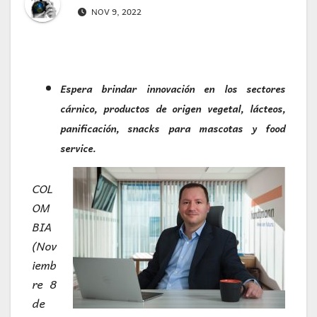
NOV 9, 2022
Espera brindar innovación en los sectores
cárnico, productos de origen vegetal, lácteos,
panificación, snacks para mascotas y food
service.
COL
OM
BIA
(Nov
iemb
re 8
de