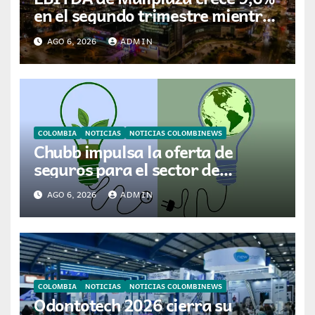
en el segundo trimestre mientras
avanza en su plan de crecimiento
AGO 6, 2026
ADMIN
en Colombia
COLOMBIA
NOTICIAS
NOTICIAS COLOMBINEWS
Chubb impulsa la oferta de
seguros para el sector de
energías renovables en América
AGO 6, 2026
ADMIN
Latina
COLOMBIA
NOTICIAS
NOTICIAS COLOMBINEWS
Odontotech 2026 cierra su