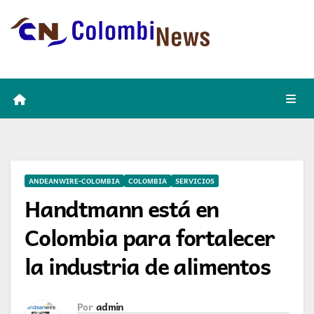
Skip
to
content
ANDEANWIRE-COLOMBIA
COLOMBIA
SERVICIOS
Handtmann está en
Colombia para fortalecer
la industria de alimentos
Por
admin