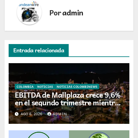
Por
admin
Entrada relacionada
COLOMBIA
NOTICIAS
NOTICIAS COLOMBINEWS
EBITDA de Mallplaza crece 9,6%
en el segundo trimestre mientras
avanza en su plan de crecimiento
AGO 6, 2026
ADMIN
en Colombia