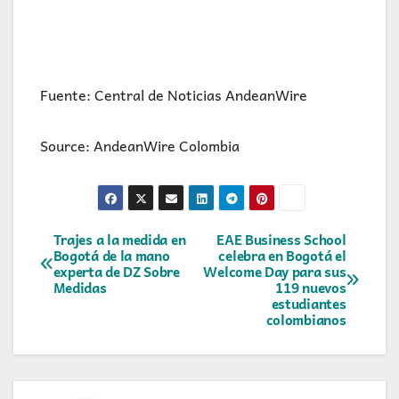
Fuente: Central de Noticias AndeanWire
Source: AndeanWire Colombia
Navegación
Trajes a la medida en
EAE Business School
Bogotá de la mano
celebra en Bogotá el
experta de DZ Sobre
Welcome Day para sus
de
Medidas
119 nuevos
estudiantes
entradas
colombianos