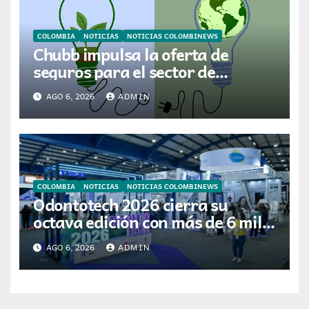
COLOMBIA
NOTICIAS
NOTICIAS COLOMBINEWS
Chubb impulsa la oferta de
seguros para el sector de
energías renovables en América
AGO 6, 2026
ADMIN
Latina
COLOMBIA
NOTICIAS
NOTICIAS COLOMBINEWS
Odontotech 2026 cierra su
octava edición con más de 6 mil
visitantes
AGO 6, 2026
ADMIN