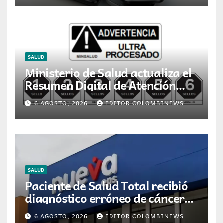
SALUD
Ministerio de Salud actualiza el
Resumen Digital de Atención
para la dispensación de
6 AGOSTO, 2026
EDITOR COLOMBINEWS
medicamentos en Colombia
SALUD
Paciente de Salud Total recibió
diagnóstico erróneo de cáncer
por resultados de otra persona
6 AGOSTO, 2026
EDITOR COLOMBINEWS