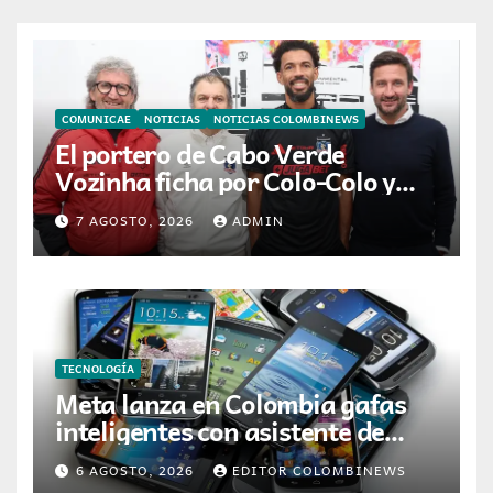
COMUNICAE
NOTICIAS
NOTICIAS COLOMBINEWS
El portero de Cabo Verde
Vozinha ficha por Colo-Colo y
JETOUR respalda su nueva
7 AGOSTO, 2026
ADMIN
etapa
TECNOLOGÍA
Meta lanza en Colombia gafas
inteligentes con asistente de
inteligencia artificial
6 AGOSTO, 2026
EDITOR COLOMBINEWS