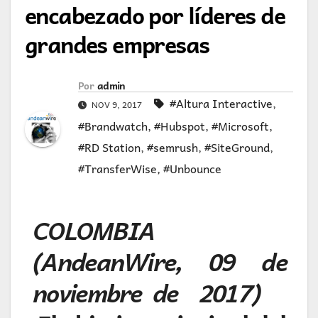
encabezado por líderes de
grandes empresas
Por
admin
#Altura Interactive
,
NOV 9, 2017
#Brandwatch
,
#Hubspot
,
#Microsoft
,
#RD Station
,
#semrush
,
#SiteGround
,
#TransferWise
,
#Unbounce
COLOMBIA
(AndeanWire, 09 de
noviembre de 2017)