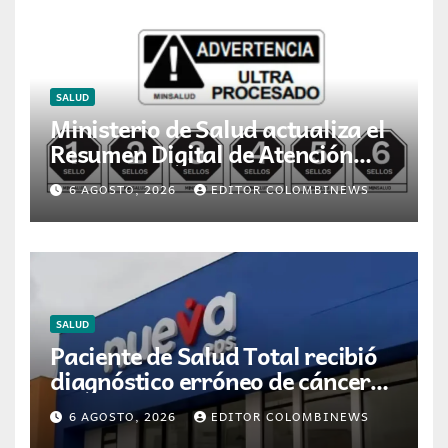
SALUD
Ministerio de Salud actualiza el
Resumen Digital de Atención
para la dispensación de
6 AGOSTO, 2026
EDITOR COLOMBINEWS
medicamentos en Colombia
SALUD
Paciente de Salud Total recibió
diagnóstico erróneo de cáncer
por resultados de otra persona
6 AGOSTO, 2026
EDITOR COLOMBINEWS