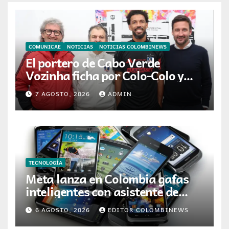
COMUNICAE
NOTICIAS
NOTICIAS COLOMBINEWS
El portero de Cabo Verde
Vozinha ficha por Colo-Colo y
JETOUR respalda su nueva
7 AGOSTO, 2026
ADMIN
etapa
TECNOLOGÍA
Meta lanza en Colombia gafas
inteligentes con asistente de
inteligencia artificial
6 AGOSTO, 2026
EDITOR COLOMBINEWS