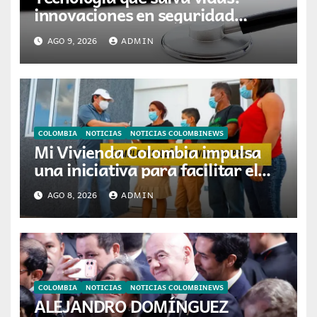
innovaciones en seguridad
laboral se toman ESS+
AGO 9, 2026
ADMIN
COLOMBIA
NOTICIAS
NOTICIAS COLOMBINEWS
Mi Vivienda Colombia impulsa
una iniciativa para facilitar el
acceso a la vivienda de familias
AGO 8, 2026
ADMIN
colombianas
COLOMBIA
NOTICIAS
NOTICIAS COLOMBINEWS
ALEJANDRO DOMÍNGUEZ