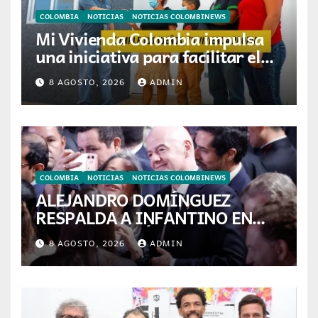
COLOMBIA
NOTICIAS
NOTICIAS COLOMBINEWS
Mi Vivienda Colombia impulsa
una iniciativa para facilitar el
acceso a la vivienda de familias
8 AGOSTO, 2026
ADMIN
colombianas
COLOMBIA
NOTICIAS
NOTICIAS COLOMBINEWS
ALEJANDRO DOMÍNGUEZ
RESPALDA A INFANTINO EN
CALI: «ES EL LÍDER DE LA
8 AGOSTO, 2026
ADMIN
TRANSFORMACIÓN DEL
FÚTBOL»