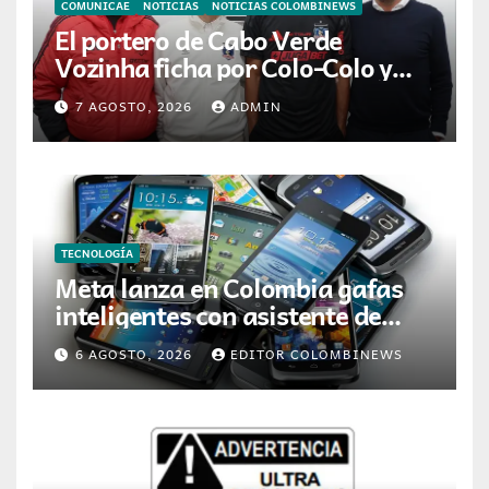
COMUNICAE
NOTICIAS
NOTICIAS COLOMBINEWS
El portero de Cabo Verde
Vozinha ficha por Colo-Colo y
JETOUR respalda su nueva
7 AGOSTO, 2026
ADMIN
etapa
TECNOLOGÍA
Meta lanza en Colombia gafas
inteligentes con asistente de
inteligencia artificial
6 AGOSTO, 2026
EDITOR COLOMBINEWS