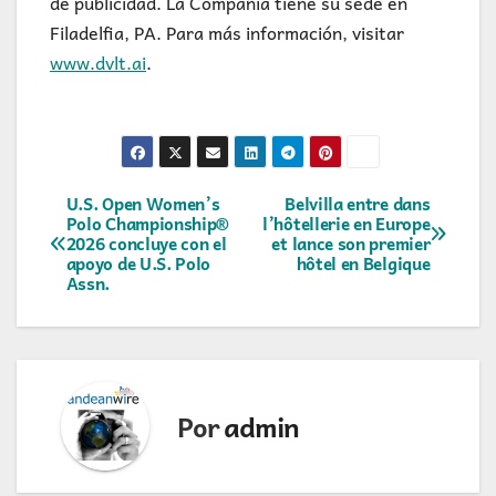
de publicidad. La Compañía tiene su sede en
Filadelfia, PA. Para más información, visitar
www.dvlt.ai
.
Navegación
U.S. Open Women’s
Belvilla entre dans
Polo Championship®
l’hôtellerie en Europe
2026 concluye con el
et lance son premier
de
apoyo de U.S. Polo
hôtel en Belgique
Assn.
entradas
Por
admin