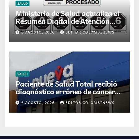
SALUD
Ministerio de Salud actualiza el
Resumen Digital de Atención
para la dispensación de
6 AGOSTO, 2026
EDITOR COLOMBINEWS
medicamentos en Colombia
SALUD
Paciente de Salud Total recibió
diagnóstico erróneo de cáncer
por resultados de otra persona
6 AGOSTO, 2026
EDITOR COLOMBINEWS