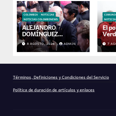
COLOMBIA
NOTICIAS
COMUNI
NOTICIAS COLOMBINEWS
NOTICI
ALEJANDRO
El p
DOMÍNGUEZ
Verd
RESPALDA A
por 
8 AGOSTO, 2026
ADMIN
7 AG
INFANTINO EN CALI:
JETO
«ES EL LÍDER DE LA
nuev
TRANSFORMACIÓN
DEL FÚTBOL»
Términos, Definiciones y Condiciones del Servicio
Política de duración de artículos y enlaces