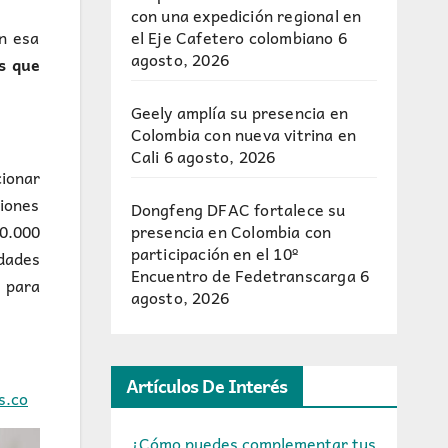
con una expedición regional en
el Eje Cafetero colombiano
6
en esa
agosto, 2026
es que
Geely amplía su presencia en
Colombia con nueva vitrina en
Cali
6 agosto, 2026
ionar
ciones
Dongfeng DFAC fortalece su
presencia en Colombia con
0.000
participación en el 10º
dades
Encuentro de Fedetranscarga
6
s para
agosto, 2026
Artículos De Interés
s.co
¿Cómo puedes complementar tus