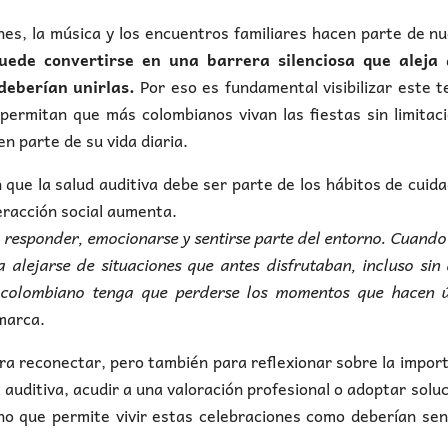
nes, la música y los encuentros familiares hacen parte de n
uede convertirse en una barrera silenciosa que aleja 
eberían unirlas.
Por eso es fundamental visibilizar este 
permitan que más colombianos vivan las fiestas sin limitac
n parte de su vida diaria.
n que la salud auditiva debe ser parte de los hábitos de cuid
eracción social aumenta.
, responder, emocionarse y sentirse parte del entorno. Cuando
alejarse de situaciones que antes disfrutaban, incluso sin
colombiano tenga que perderse los momentos que hacen ú
marca.
ra reconectar, pero también para reflexionar sobre la impor
auditiva, acudir a una valoración profesional o adoptar solu
ino que permite vivir estas celebraciones como deberían sen