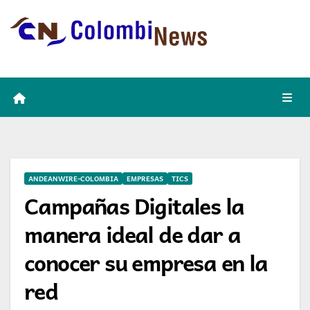
Skip
to
content
ANDEANWIRE-COLOMBIA
EMPRESAS
TICS
Campañas Digitales la
manera ideal de dar a
conocer su empresa en la
red