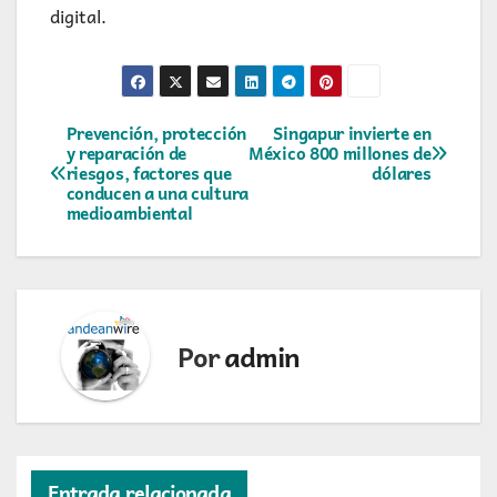
digital.
Navegación
Prevención, protección
Singapur invierte en
y reparación de
México 800 millones de
riesgos, factores que
dólares
de
conducen a una cultura
medioambiental
entradas
Por
admin
Entrada relacionada