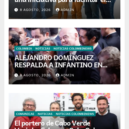
acceso a la vivienda de familias
8 AGOSTO, 2026
ADMIN
colombianas
COLOMBIA
NOTICIAS
NOTICIAS COLOMBINEWS
ALEJANDRO DOMÍNGUEZ
RESPALDA A INFANTINO EN
CALI: «ES EL LÍDER DE LA
8 AGOSTO, 2026
ADMIN
TRANSFORMACIÓN DEL
FÚTBOL»
COMUNICAE
NOTICIAS
NOTICIAS COLOMBINEWS
El portero de Cabo Verde