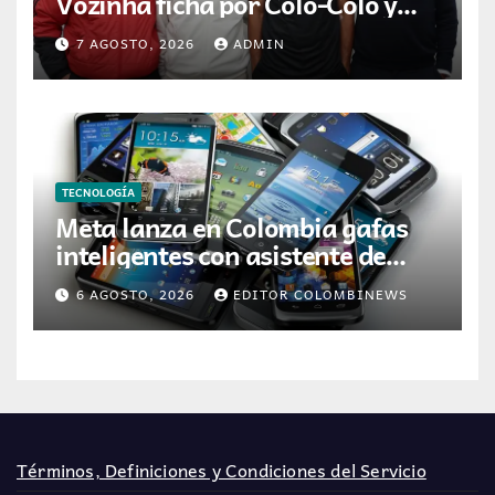
Vozinha ficha por Colo-Colo y
JETOUR respalda su nueva
7 AGOSTO, 2026
ADMIN
etapa
TECNOLOGÍA
Meta lanza en Colombia gafas
inteligentes con asistente de
inteligencia artificial
6 AGOSTO, 2026
EDITOR COLOMBINEWS
Términos, Definiciones y Condiciones del Servicio