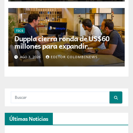
TICS
Duppla cierra ronda de US$60
millones para expandir
financiación de vivienda en
AGO 3, 2026
EDITOR COLOMBINEWS
Colombia
Últimas Noticias