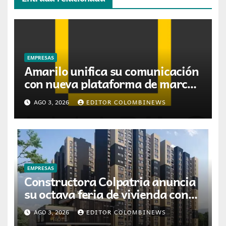
EMPRESAS
Amarilo unifica su comunicación
con nueva plataforma de marca
desarrollada por Digitas
AGO 3, 2026
EDITOR COLOMBINEWS
Colombia
EMPRESAS
Constructora Colpatria anuncia
su octava feria de vivienda con
promociones en agosto
AGO 3, 2026
EDITOR COLOMBINEWS