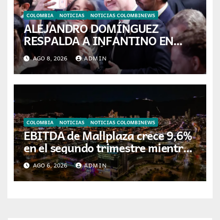
COLOMBIA
NOTICIAS
NOTICIAS COLOMBINEWS
ALEJANDRO DOMÍNGUEZ
RESPALDA A INFANTINO EN
CALI: «ES EL LÍDER DE LA
AGO 8, 2026
ADMIN
TRANSFORMACIÓN DEL
FÚTBOL»
COLOMBIA
NOTICIAS
NOTICIAS COLOMBINEWS
EBITDA de Mallplaza crece 9,6%
en el segundo trimestre mientras
avanza en su plan de crecimiento
AGO 6, 2026
ADMIN
en Colombia