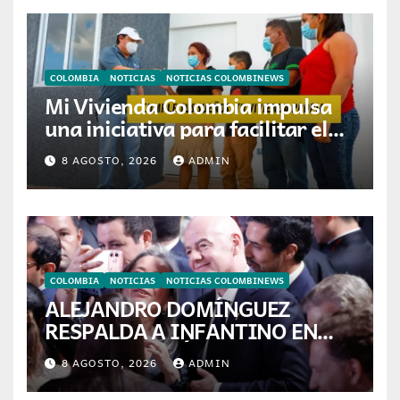
COLOMBIA
NOTICIAS
NOTICIAS COLOMBINEWS
Mi Vivienda Colombia impulsa
una iniciativa para facilitar el
acceso a la vivienda de familias
8 AGOSTO, 2026
ADMIN
colombianas
COLOMBIA
NOTICIAS
NOTICIAS COLOMBINEWS
ALEJANDRO DOMÍNGUEZ
RESPALDA A INFANTINO EN
CALI: «ES EL LÍDER DE LA
8 AGOSTO, 2026
ADMIN
TRANSFORMACIÓN DEL
FÚTBOL»