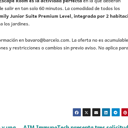
Escape Room es la actividad perfecta
en la que deberán
e salir en tan solo 60 minutos. La comodidad de todos los
mily Junior Suite Premium Level, integrada por 2 habitac
a los jardines.
nformación en bavaro@barcelo.com. La oferta no es acumulable
nes y restricciones o cambios sin previo aviso. No aplica par
 y una
AIM ImmunoTech presenta tres solicitu