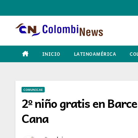
Skip
to
content
INICIO
LATINOAMÉRICA
CO
COMUNICAE
2º niño gratis en Barc
Cana