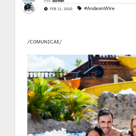
Por
admin
#AndeanWire
FEB 11, 2020
/COMUNICAE/