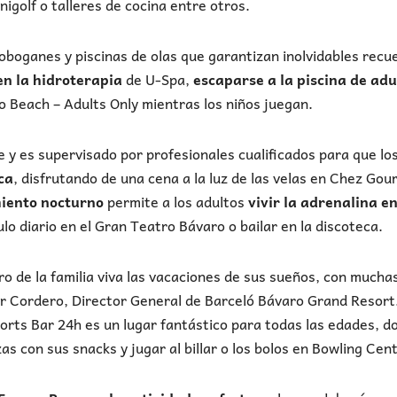
nigolf o talleres de cocina entre otros.
toboganes y piscinas de olas que garantizan inolvidables recu
en la hidroterapia
de U-Spa,
escaparse a la piscina de adu
ro Beach – Adults Only mientras los niños juegan.
 y es supervisado por profesionales cualificados para que lo
ca
, disfrutando de una cena a la luz de las velas en Chez Go
miento nocturno
permite a los adultos
vivir la adrenalina e
lo diario en el Gran Teatro Bávaro o bailar en la discoteca.
 de la familia viva las vacaciones de sus sueños, con mucha
ier Cordero, Director General de Barceló Bávaro Grand Resort
orts Bar 24h es un lugar fantástico para todas las edades, d
s con sus snacks y jugar al billar o los bolos en Bowling Cen