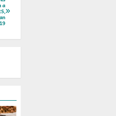
n a
RS,
han
19