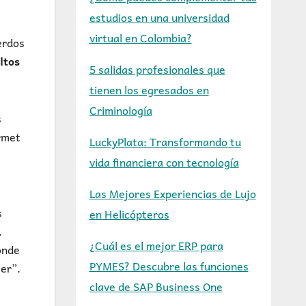
estudios en una universidad
virtual en Colombia?
erdos
ltos
5 salidas profesionales que
tienen los egresados en
Criminología
s
urmet
LuckyPlata: Transformando tu
n
vida financiera con tecnología
Las Mejores Experiencias de Lujo
s
en Helicópteros
.
¿Cuál es el mejor ERP para
onde
PYMES? Descubre las funciones
ter”.
clave de SAP Business One