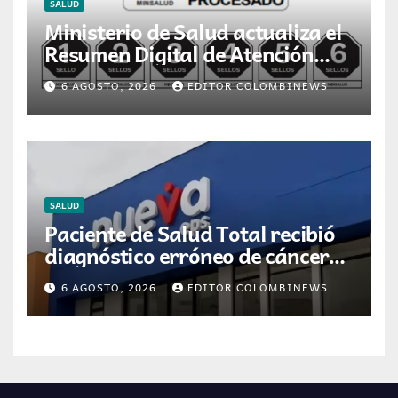
SALUD
Ministerio de Salud actualiza el
Resumen Digital de Atención
para la dispensación de
6 AGOSTO, 2026
EDITOR COLOMBINEWS
medicamentos en Colombia
SALUD
Paciente de Salud Total recibió
diagnóstico erróneo de cáncer
por resultados de otra persona
6 AGOSTO, 2026
EDITOR COLOMBINEWS