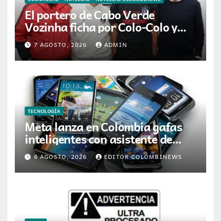
El portero de Cabo Verde
Vozinha ficha por Colo-Colo y
JETOUR respalda su nueva
7 AGOSTO, 2026
ADMIN
etapa
TECNOLOGÍA
Meta lanza en Colombia gafas
inteligentes con asistente de
inteligencia artificial
6 AGOSTO, 2026
EDITOR COLOMBINEWS