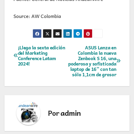
Source: AW Colombia
Navegación
¡Llega la sexta edición
ASUS Lanza en
del Marketing
Colombia la nueva
Conference Latam
Zenbook S 16, una
de
2024!
poderosa y sofisticada
laptop de 16” con tan
entradas
sólo 1,1cm de grosor
Por
admin